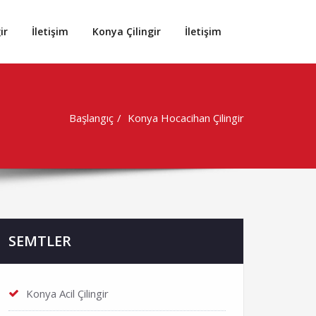
ir
İletişim
Konya Çilingir
İletişim
Başlangıç
Konya Hocacihan Çilingir
SEMTLER
Konya Acil Çilingir