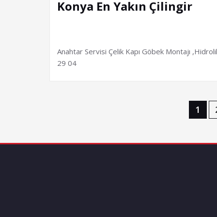
Konya En Yakın Çilingir
Anahtar Servisi Çelik Kapı Göbek Montajı ,Hidro
29 04
Yazı
1
sayfalaması