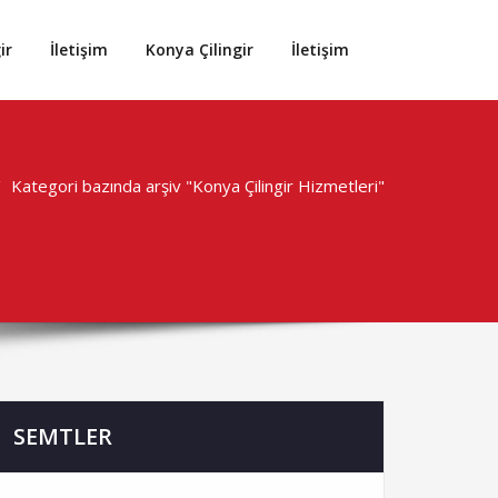
ir
İletişim
Konya Çilingir
İletişim
Kategori bazında arşiv "Konya Çilingir Hizmetleri"
SEMTLER