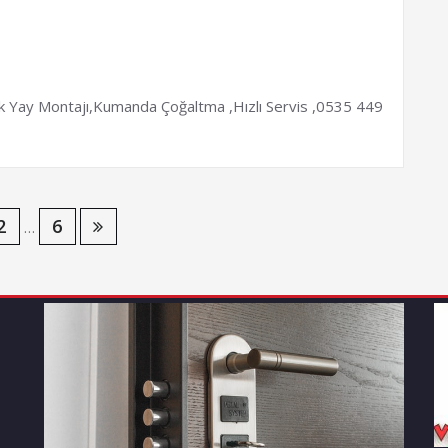
lik Yay Montajı,Kumanda Çoğaltma ,Hızlı Servis ,0535 449
2
6
…