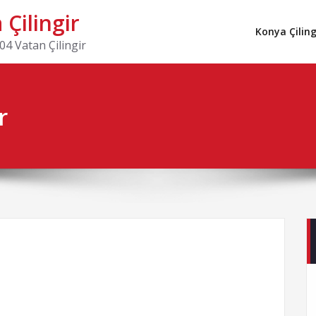
Çilingir
Konya Çiling
4 Vatan Çilingir
r