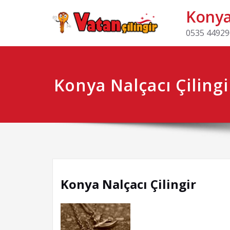
Konya 
0535 449290
Konya Nalçacı Çilingi
Konya Nalçacı Çilingir