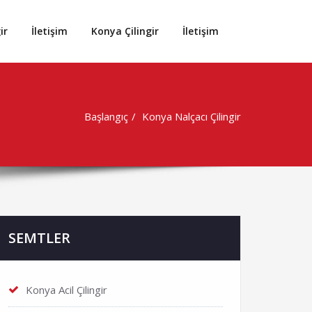
ir
İletişim
Konya Çilingir
İletişim
Başlangıç
Konya Nalçacı Çilingir
SEMTLER
Konya Acil Çilingir